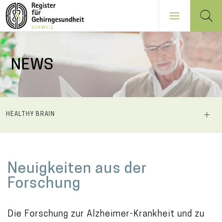
Direkt
zum
NEWS
Inhalt
NAVIGATION
HEALTHY BRAIN
PRINCIPALE
M
Neuigkeiten aus der
a
Forschung
i
n
Die Forschung zur Alzheimer-Krankheit und zu
c