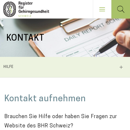
Direkt
zum
KONTAKT
Inhalt
NAVIGATION
HILFE
PRINCIPALE
M
Kontakt aufnehmen
a
i
Brauchen Sie Hilfe oder haben Sie Fragen zur
n
Website des BHR Schweiz?
c