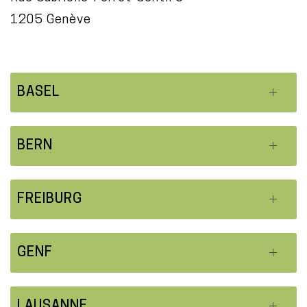
1205 Genève
BASEL
BERN
FREIBURG
GENF
LAUSANNE